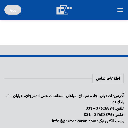
Ski
ورود
t
conten
اطلاعات تماس
آدرس: اصفهان، جاده سيمان سپاهان، منطقه صنعتي اشترجان، خيابان 11،
پلاك 93
تلفن: 37608894 - 031
فکس: 37608896 - 031
پست الکترونیک: info@ghetehkaran.com