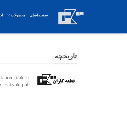
Ski
t
صفحه اصلی
محصولات
اخب
conten
تاریخچه
 laoreet dolore
 erat volutpat.