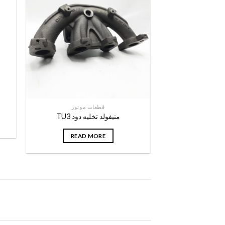
قطعات موتور
منیفولد تخلیه دود TU3
READ MORE