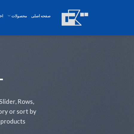
Ski
t
صفحه اصلی
محصولات
اخب
conten
T
Slider, Rows,
ry or sort by
 products.