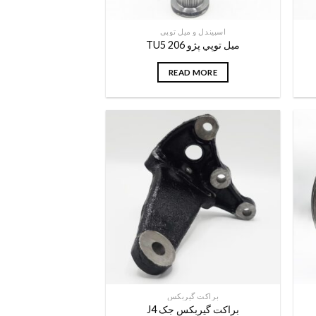
اسپیندل و میل توپی
ميل توپي پژو 206 TU5
READ MORE
براکت گیربکس
براکت گیربکس جک J4