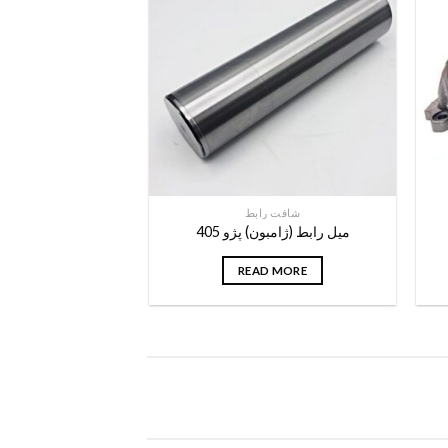
شافت رابط
قطعات سیستم ا
ميل رابط (ژامبون) پژو 405
قطعات گ
READ MORE
D MORE