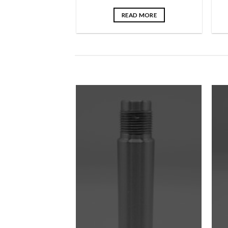
READ MORE
شافت ر