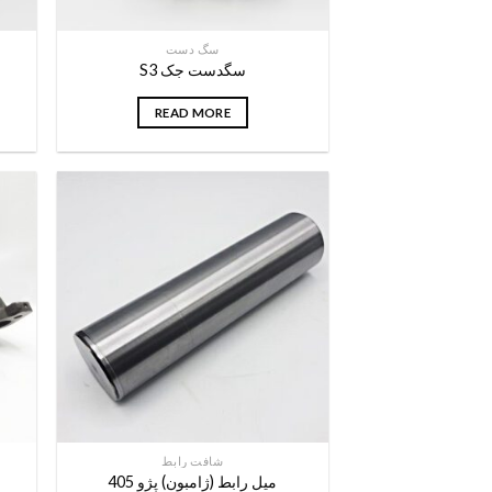
سگ دست
سگدست جک S3
READ MORE
شافت رابط
ميل رابط (ژامبون) پژو 405