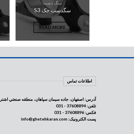
سگ دست
سگدست جک S3
READ MORE
اطلاعات تماس
آدرس: اصفهان، جاده سيمان سپاهان، منطقه صنعتي اشترجان، خيابان
تلفن: 37608894 - 031
فکس: 37608896 - 031
پست الکترونیک: info@ghetehkaran.com