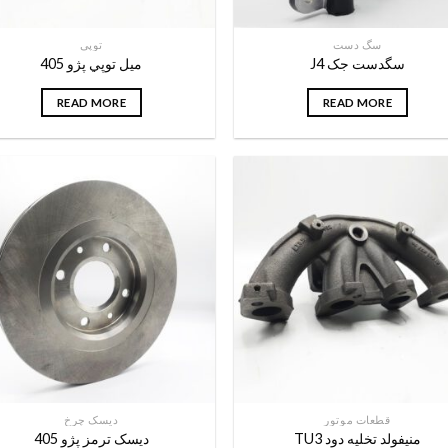
سگ دست
توپی
سگدست جک J4
ميل توپي پژو 405
READ MORE
READ MORE
قطعات موتور
دیسک چرخ
منیفولد تخلیه دود TU3
دیسک ترمز پژو 405