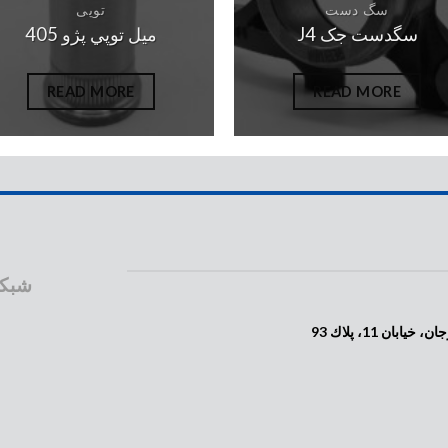
سگ دست
توپی
سگدست جک J4
ميل توپي پژو 405
READ MORE
READ MORE
شبکه
 11، پلاك 93